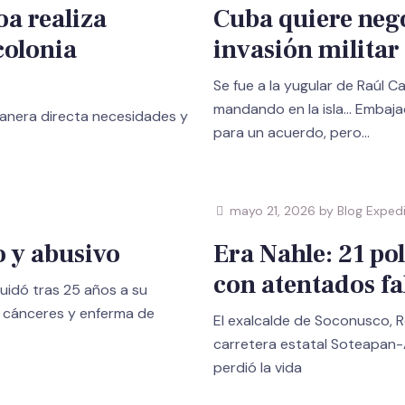
a realiza
Cuba quiere neg
colonia
invasión militar
Se fue a la yugular de Raúl C
mandando en la isla… Embajad
anera directa necesidades y
para un acuerdo, pero…
mayo 21, 2026 by Blog Exped
o y abusivo
Era Nahle: 21 pol
con atentados fal
quidó tras 25 años a su
s cánceres y enferma de
El exalcalde de Soconusco, R
carretera estatal Soteapan-
perdió la vida