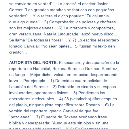
se convierte en verdad”… Lo precisó el escritor Javier
Cercas: “Las grandes mentiras se fabrican con pequeñas
verdades”… Y lo reitera el dicho popular: “Tu calumnia…
que algo queda”… 5) Comprobado: los policías y choferes
son los mejores galanes… 6) La intérprete y compositora,
gran veracruzana, Natalia Lafourcade, lanzó nuevo disco…
Se llama “De todas las flores”… Y, 7) Lo escribe el reportero
Ignacio Carvajal: “No sean ojetes… Si fusilan mi texto den
crédito”…
AUTOPISTA DEL NORTE:
El secuestro y desaparición de la
reportera de Nanchital, Roxana Berenice Guzmán Ramírez,
es fuego… Mejor dicho, volcán en erupción desparramando
larva… Por ejemplo… 1) Detenidos cuatro policías de
Ixhuatlán del Sureste… 2) Detenido un sicario y su esposa
involucrados, operadores físicos… 3) Pendientes los
operadores intelectuales… 4) 28 (veintiocho) días después
del plagio, ninguna pista específica sobre Roxana… 6) La
versión del reportero Ignacio Carvajal de que fue
“pozoleada”… 7) El padre de Roxana acuñando frase
bíblica y desesperada: “Aunque esté sin ojos y sin una