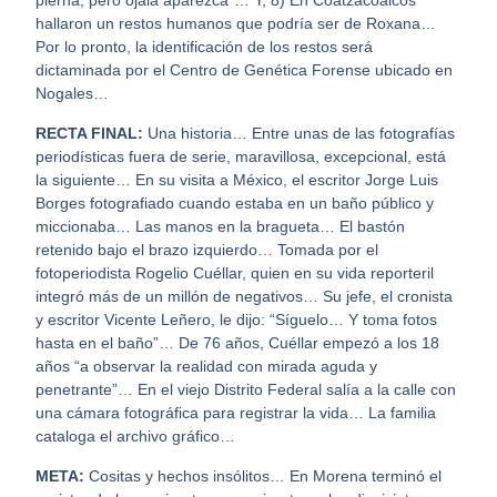
pierna, pero ojalá aparezca”… Y, 8) En Coatzacoalcos
hallaron un restos humanos que podría ser de Roxana…
Por lo pronto, la identificación de los restos será
dictaminada por el Centro de Genética Forense ubicado en
Nogales…
RECTA FINAL:
Una historia… Entre unas de las fotografías
periodísticas fuera de serie, maravillosa, excepcional, está
la siguiente… En su visita a México, el escritor Jorge Luis
Borges fotografiado cuando estaba en un baño público y
miccionaba… Las manos en la bragueta… El bastón
retenido bajo el brazo izquierdo… Tomada por el
fotoperiodista Rogelio Cuéllar, quien en su vida reporteril
integró más de un millón de negativos… Su jefe, el cronista
y escritor Vicente Leñero, le dijo: “Síguelo… Y toma fotos
hasta en el baño”… De 76 años, Cuéllar empezó a los 18
años “a observar la realidad con mirada aguda y
penetrante”… En el viejo Distrito Federal salía a la calle con
una cámara fotográfica para registrar la vida… La familia
cataloga el archivo gráfico…
META:
Cositas y hechos insólitos… En Morena terminó el