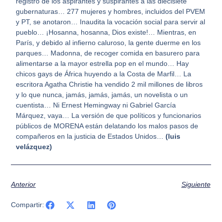
registro de los aspirantes y suspirantes a las diecisiete
gubernaturas… 277 mujeres y hombres, incluidos del PVEM
y PT, se anotaron… Inaudita la vocación social para servir al
pueblo… ¡Hosanna, hosanna, Dios existe!… Mientras, en
París, y debido al infierno caluroso, la gente duerme en los
parques… Madonna, de recoger comida en basurero para
alimentarse a la mayor estrella pop en el mundo… Hay
chicos gays de África huyendo a la Costa de Marfil… La
escritora Agatha Christie ha vendido 2 mil millones de libros
y lo que nunca, jamás, jamás, jamás, un novelista o un
cuentista… Ni Ernest Hemingway ni Gabriel García
Márquez, vaya… La versión de que políticos y funcionarios
públicos de MORENA están delatando los malos pasos de
compañeros en la justicia de Estados Unidos…
(luis
velázquez)
Anterior
Siguiente
Compartir: