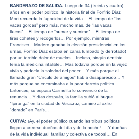
BANDERAZO DE SALIDA:
Luego de 34 (treinta y cuatro)
años en el poder político, la historia final de Porfirio Díaz
Mori recuerda la fugacidad de la vida… El tiempo de “las
vacas gordas” pero más, mucho más, de “las vacas
flacas”… El tiempo de “sumar y sumirse”… El tiempo de
tiras cohetes y recogerlos… Por ejemplo, mientras
Francisco I. Madero ganaba la elección presidencial en las
urnas, Porfirio Díaz estaba en cama tumbado (y derrotado)
por un terrible dolor de muelas… Incluso, ningún dentista
tenía la medicina infalible… Más todavía porque en la vejez
vivía y padecía la soledad del poder… Y más porque el
llamado gran “Círculo de amigos” había desaparecido… Y
más porque se encaminaba a la peor derrota política…
Entonces, su esposa Carmelita lo convenció de la
renuncia… Y días después, la familia subió al buque
“Ipiranga” en la ciudad de Veracruz, camino al exilio
“dorado” en París…
CURVA:
¡Ay, el poder público cuando las tribus políticas
llegan a creerse dueñas del día y de la noche!… ¡Y dueñas
de la vida individual, familiar y colectiva de todos!… En