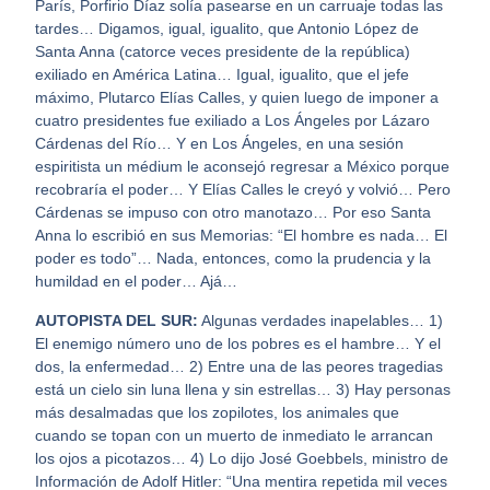
París, Porfirio Díaz solía pasearse en un carruaje todas las
tardes… Digamos, igual, igualito, que Antonio López de
Santa Anna (catorce veces presidente de la república)
exiliado en América Latina… Igual, igualito, que el jefe
máximo, Plutarco Elías Calles, y quien luego de imponer a
cuatro presidentes fue exiliado a Los Ángeles por Lázaro
Cárdenas del Río… Y en Los Ángeles, en una sesión
espiritista un médium le aconsejó regresar a México porque
recobraría el poder… Y Elías Calles le creyó y volvió… Pero
Cárdenas se impuso con otro manotazo… Por eso Santa
Anna lo escribió en sus Memorias: “El hombre es nada… El
poder es todo”… Nada, entonces, como la prudencia y la
humildad en el poder… Ajá…
AUTOPISTA DEL SUR:
Algunas verdades inapelables… 1)
El enemigo número uno de los pobres es el hambre… Y el
dos, la enfermedad… 2) Entre una de las peores tragedias
está un cielo sin luna llena y sin estrellas… 3) Hay personas
más desalmadas que los zopilotes, los animales que
cuando se topan con un muerto de inmediato le arrancan
los ojos a picotazos… 4) Lo dijo José Goebbels, ministro de
Información de Adolf Hitler: “Una mentira repetida mil veces