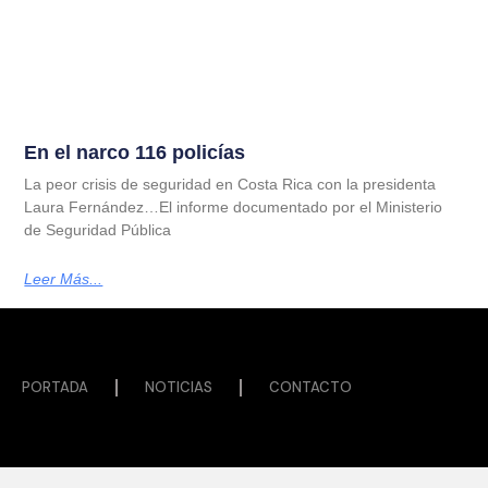
En el narco 116 policías
La peor crisis de seguridad en Costa Rica con la presidenta
Laura Fernández…El informe documentado por el Ministerio
de Seguridad Pública
Leer Más...
PORTADA
NOTICIAS
CONTACTO