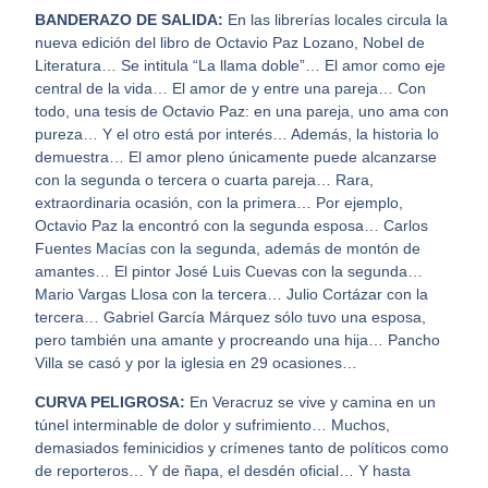
BANDERAZO DE SALIDA:
En las librerías locales circula la
nueva edición del libro de Octavio Paz Lozano, Nobel de
Literatura… Se intitula “La llama doble”… El amor como eje
central de la vida… El amor de y entre una pareja… Con
todo, una tesis de Octavio Paz: en una pareja, uno ama con
pureza… Y el otro está por interés… Además, la historia lo
demuestra… El amor pleno únicamente puede alcanzarse
con la segunda o tercera o cuarta pareja… Rara,
extraordinaria ocasión, con la primera… Por ejemplo,
Octavio Paz la encontró con la segunda esposa… Carlos
Fuentes Macías con la segunda, además de montón de
amantes… El pintor José Luis Cuevas con la segunda…
Mario Vargas Llosa con la tercera… Julio Cortázar con la
tercera… Gabriel García Márquez sólo tuvo una esposa,
pero también una amante y procreando una hija… Pancho
Villa se casó y por la iglesia en 29 ocasiones…
CURVA PELIGROSA:
En Veracruz se vive y camina en un
túnel interminable de dolor y sufrimiento… Muchos,
demasiados feminicidios y crímenes tanto de políticos como
de reporteros… Y de ñapa, el desdén oficial… Y hasta