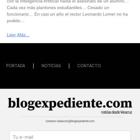
con la Inteligencia Artificial hasta el asesinato de un alumno…
Cada vez más plantones estudiantiles… Cesado un
funcionario… En casi un año el rector Leonardo Lomeí no ha
podido…
Leer Más...
PORTADA
NOTICIAS
CONTACTO