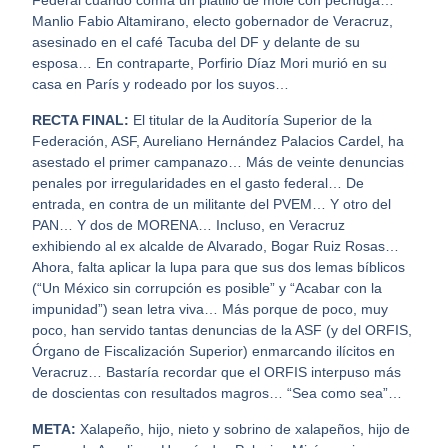
Federal cuando comía un platillo de mole con pechuga…
Manlio Fabio Altamirano, electo gobernador de Veracruz,
asesinado en el café Tacuba del DF y delante de su
esposa… En contraparte, Porfirio Díaz Mori murió en su
casa en París y rodeado por los suyos…
RECTA FINAL:
El titular de la Auditoría Superior de la
Federación, ASF, Aureliano Hernández Palacios Cardel, ha
asestado el primer campanazo… Más de veinte denuncias
penales por irregularidades en el gasto federal… De
entrada, en contra de un militante del PVEM… Y otro del
PAN… Y dos de MORENA… Incluso, en Veracruz
exhibiendo al ex alcalde de Alvarado, Bogar Ruiz Rosas…
Ahora, falta aplicar la lupa para que sus dos lemas bíblicos
(“Un México sin corrupción es posible” y “Acabar con la
impunidad”) sean letra viva… Más porque de poco, muy
poco, han servido tantas denuncias de la ASF (y del ORFIS,
Órgano de Fiscalización Superior) enmarcando ilícitos en
Veracruz… Bastaría recordar que el ORFIS interpuso más
de doscientas con resultados magros… “Sea como sea”…
META:
Xalapeño, hijo, nieto y sobrino de xalapeños, hijo de