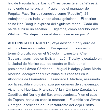
hijo de Paquita la del barrio (“Tres veces te engañé”) está
vendiendo su herencia… Y quien fue el mánager de
Paquita, Paco Torres (conocido como “Paquito”), 25
trabajando a su lado, vende ahora gelatinas… El escritor
chino Han Dong lo expresa del siguiente modo: “Cada día
ha de subirse un escalón”… Digamos, como escribió Watt
Whitman: “No dejes pasar el día sin crecer un poco”…
AUTOPISTA DEL NORTE:
¡Vaya destino rudo y duro de
algunos héroes sociales!… Por ejemplo… Jesucristo
terminó crucificado en el Gólgota… Ernesto el Che
Guevara, asesinado en Bolivia… León Trotsky, ejecutado en
la ciudad de México cuando estaba exiliado por el
presidente Lázaro Cárdenas… Miguel Hidalgo y José María
Morelos, decapitados y exhibidas sus cabezas en la
Alhóndiga de Granaditas… Francisco I. Madero, asesinado
por la espalda y tiro de gracia por órdenes de su examigo,
Victoriano Huerta… Francisco Villa y Emiliano Zapata, los
Caudillos del Norte y del Sur, emboscados… Y en el caso
de Zapata, hasta su caballo mataron… El ambicioso Álvaro
Obregón, asesinado en un restaurante del viejo Distrito