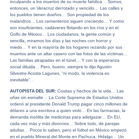
inculpando a los muertos de su muerte fatídica… Somos,
entonces, un Veracruz derrotado y vencido… Las calles y
los pueblos tienen dueños… Son propiedad de los
malandros… Los cementerios siguen creciendo… Y como
son insuficientes, cadáveres flotando en los ríos y en el
Golfo de México… Los ciudadanos, la gente común y
sencilla, miramos los días y las noches con horror y
miedo… Y en la mayoría de los hogares rezando por sus
muertos ante un altar casero con las fotos de las víctimas…
Las familias atrapadas en el túnel… Y con la esperanza
social diluida… Pero, bueno, siempre lo dijo Agustín
Silvestre Acosta Lagunes, “ni modo, la violencia es
inevitable”…
AUTOPISTA DEL SUR:
Cositas y hechos de la vida… Las
uñas sin esmalte… La Corte Suprema de Estados Unidos
ordenó al presidente Donald Trump pagar cinco millones de
dólares a una escritora a quien violó… En las farmacias, la
demanda insólita de medicinas para adelgazar… En EU,
cada vez más y más divorcios… Sobre todo, de parejas
adultas… Pocos lo saben, pero el fútbol en México empezó
en el pueblo Mineral del Monte en Pachuca, Hidalgo… Un