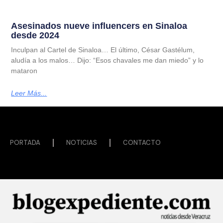
Asesinados nueve influencers en Sinaloa
desde 2024
Inculpan al Cartel de Sinaloa… El último, César Gastélum,
aludía a los malos… Dijo: “Esos chavales me dan miedo” y lo
mataron
Leer Más...
PORTADA
NOTICIAS
CONTACTO