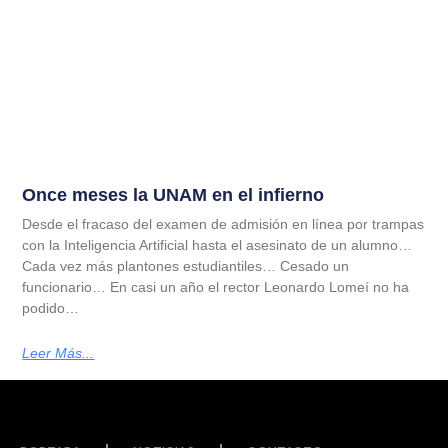
Once meses la UNAM en el infierno
Desde el fracaso del examen de admisión en línea por trampas
con la Inteligencia Artificial hasta el asesinato de un alumno…
Cada vez más plantones estudiantiles… Cesado un
funcionario… En casi un año el rector Leonardo Lomeí no ha
podido…
Leer Más...