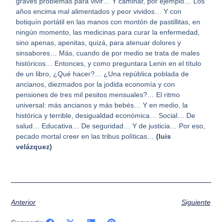
graves problemas para vivir… Y caminar, por ejemplo… Los
años encima mal alimentados y peor vividos… Y con
botiquín portátil en las manos con montón de pastillitas, en
ningún momento, las medicinas para curar la enfermedad,
sino apenas, apenitas, quizá, para atenuar dolores y
sinsabores… Más, cuando de por medio se trata de males
históricos… Entonces, y como preguntara Lenin en el título
de un libro, ¿Qué hacer?… ¿Una república poblada de
ancianos, diezmados por la jodida economía y con
pensiones de tres mil pesitos mensuales?… El ritmo
universal: más ancianos y más bebés… Y en medio, la
histórica y terrible, desigualdad económica… Social… De
salud… Educativa… De seguridad… Y de justicia… Por eso,
pecado mortal creer en las tribus políticas…
(luis
velázquez)
Anterior
Siguiente