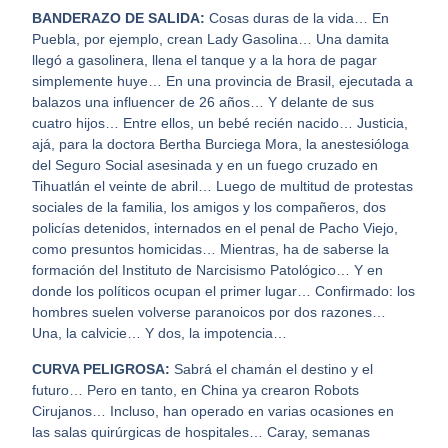
BANDERAZO DE SALIDA:
Cosas duras de la vida… En
Puebla, por ejemplo, crean Lady Gasolina… Una damita
llegó a gasolinera, llena el tanque y a la hora de pagar
simplemente huye… En una provincia de Brasil, ejecutada a
balazos una influencer de 26 años… Y delante de sus
cuatro hijos… Entre ellos, un bebé recién nacido… Justicia,
ajá, para la doctora Bertha Burciega Mora, la anestesióloga
del Seguro Social asesinada y en un fuego cruzado en
Tihuatlán el veinte de abril… Luego de multitud de protestas
sociales de la familia, los amigos y los compañeros, dos
policías detenidos, internados en el penal de Pacho Viejo,
como presuntos homicidas… Mientras, ha de saberse la
formación del Instituto de Narcisismo Patológico… Y en
donde los políticos ocupan el primer lugar… Confirmado: los
hombres suelen volverse paranoicos por dos razones…
Una, la calvicie… Y dos, la impotencia…
CURVA PELIGROSA:
Sabrá el chamán el destino y el
futuro… Pero en tanto, en China ya crearon Robots
Cirujanos… Incluso, han operado en varias ocasiones en
las salas quirúrgicas de hospitales… Caray, semanas