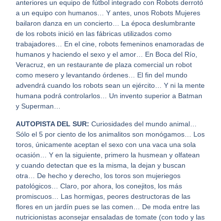
anteriores un equipo de fútbol integrado con Robots derrotó
a un equipo con humanos… Y antes, unos Robots Mujeres
bailaron danza en un concierto… La época deslumbrante
de los robots inició en las fábricas utilizados como
trabajadores… En el cine, robots femeninos enamoradas de
humanos y haciendo el sexo y el amor… En Boca del Río,
Veracruz, en un restaurante de plaza comercial un robot
como mesero y levantando órdenes… El fin del mundo
advendrá cuando los robots sean un ejército… Y ni la mente
humana podrá controlarlos… Un invento superior a Batman
y Superman…
AUTOPISTA DEL SUR:
Curiosidades del mundo animal…
Sólo el 5 por ciento de los animalitos son monógamos… Los
toros, únicamente aceptan el sexo con una vaca una sola
ocasión… Y en la siguiente, primero la husmean y olfatean
y cuando detectan que es la misma, la dejan y buscan
otra… De hecho y derecho, los toros son mujeriegos
patológicos… Claro, por ahora, los conejitos, los más
promiscuos… Las hormigas, peores destructoras de las
flores en un jardín pues se las comen… De moda entre las
nutricionistas aconsejar ensaladas de tomate (con todo y las