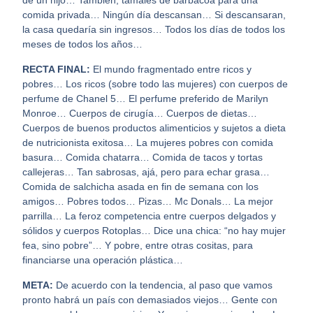
de un hijo… También, tamales de barbacoa para una
comida privada… Ningún día descansan… Si descansaran,
la casa quedaría sin ingresos… Todos los días de todos los
meses de todos los años…
RECTA FINAL:
El mundo fragmentado entre ricos y
pobres… Los ricos (sobre todo las mujeres) con cuerpos de
perfume de Chanel 5… El perfume preferido de Marilyn
Monroe… Cuerpos de cirugía… Cuerpos de dietas…
Cuerpos de buenos productos alimenticios y sujetos a dieta
de nutricionista exitosa… La mujeres pobres con comida
basura… Comida chatarra… Comida de tacos y tortas
callejeras… Tan sabrosas, ajá, pero para echar grasa…
Comida de salchicha asada en fin de semana con los
amigos… Pobres todos… Pizas… Mc Donals… La mejor
parrilla… La feroz competencia entre cuerpos delgados y
sólidos y cuerpos Rotoplas… Dice una chica: “no hay mujer
fea, sino pobre”… Y pobre, entre otras cositas, para
financiarse una operación plástica…
META:
De acuerdo con la tendencia, al paso que vamos
pronto habrá un país con demasiados viejos… Gente con