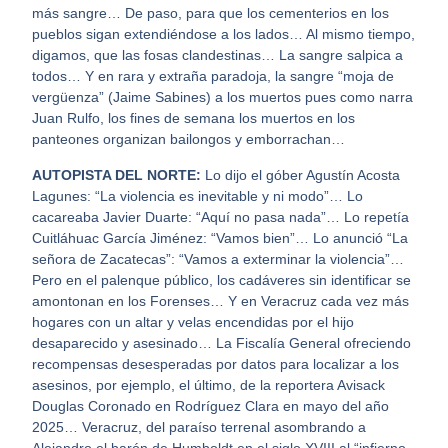
más sangre… De paso, para que los cementerios en los
pueblos sigan extendiéndose a los lados… Al mismo tiempo,
digamos, que las fosas clandestinas… La sangre salpica a
todos… Y en rara y extraña paradoja, la sangre “moja de
vergüenza” (Jaime Sabines) a los muertos pues como narra
Juan Rulfo, los fines de semana los muertos en los
panteones organizan bailongos y emborrachan…
AUTOPISTA DEL NORTE:
Lo dijo el góber Agustín Acosta
Lagunes: “La violencia es inevitable y ni modo”… Lo
cacareaba Javier Duarte: “Aquí no pasa nada”… Lo repetía
Cuitláhuac García Jiménez: “Vamos bien”… Lo anunció “La
señora de Zacatecas”: “Vamos a exterminar la violencia”…
Pero en el palenque público, los cadáveres sin identificar se
amontonan en los Forenses… Y en Veracruz cada vez más
hogares con un altar y velas encendidas por el hijo
desaparecido y asesinado… La Fiscalía General ofreciendo
recompensas desesperadas por datos para localizar a los
asesinos, por ejemplo, el último, de la reportera Avisack
Douglas Coronado en Rodríguez Clara en mayo del año
2025… Veracruz, del paraíso terrenal asombrando a