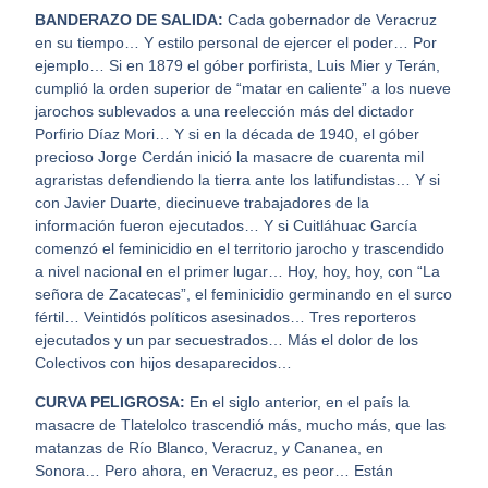
BANDERAZO DE SALIDA:
Cada gobernador de Veracruz
en su tiempo… Y estilo personal de ejercer el poder… Por
ejemplo… Si en 1879 el góber porfirista, Luis Mier y Terán,
cumplió la orden superior de “matar en caliente” a los nueve
jarochos sublevados a una reelección más del dictador
Porfirio Díaz Mori… Y si en la década de 1940, el góber
precioso Jorge Cerdán inició la masacre de cuarenta mil
agraristas defendiendo la tierra ante los latifundistas… Y si
con Javier Duarte, diecinueve trabajadores de la
información fueron ejecutados… Y si Cuitláhuac García
comenzó el feminicidio en el territorio jarocho y trascendido
a nivel nacional en el primer lugar… Hoy, hoy, hoy, con “La
señora de Zacatecas”, el feminicidio germinando en el surco
fértil… Veintidós políticos asesinados… Tres reporteros
ejecutados y un par secuestrados… Más el dolor de los
Colectivos con hijos desaparecidos…
CURVA PELIGROSA:
En el siglo anterior, en el país la
masacre de Tlatelolco trascendió más, mucho más, que las
matanzas de Río Blanco, Veracruz, y Cananea, en
Sonora… Pero ahora, en Veracruz, es peor… Están