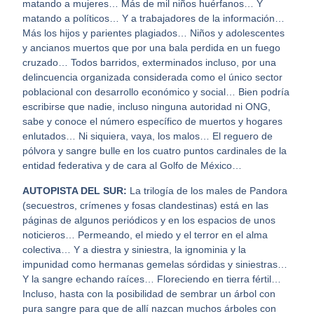
matando a mujeres… Más de mil niños huérfanos… Y
matando a políticos… Y a trabajadores de la información…
Más los hijos y parientes plagiados… Niños y adolescentes
y ancianos muertos que por una bala perdida en un fuego
cruzado… Todos barridos, exterminados incluso, por una
delincuencia organizada considerada como el único sector
poblacional con desarrollo económico y social… Bien podría
escribirse que nadie, incluso ninguna autoridad ni ONG,
sabe y conoce el número específico de muertos y hogares
enlutados… Ni siquiera, vaya, los malos… El reguero de
pólvora y sangre bulle en los cuatro puntos cardinales de la
entidad federativa y de cara al Golfo de México…
AUTOPISTA DEL SUR:
La trilogía de los males de Pandora
(secuestros, crímenes y fosas clandestinas) está en las
páginas de algunos periódicos y en los espacios de unos
noticieros… Permeando, el miedo y el terror en el alma
colectiva… Y a diestra y siniestra, la ignominia y la
impunidad como hermanas gemelas sórdidas y siniestras…
Y la sangre echando raíces… Floreciendo en tierra fértil…
Incluso, hasta con la posibilidad de sembrar un árbol con
pura sangre para que de allí nazcan muchos árboles con