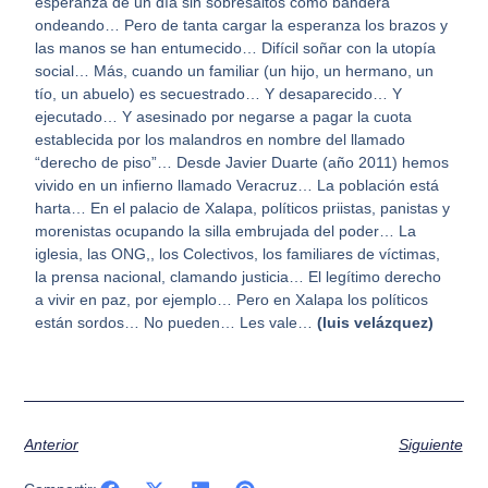
esperanza de un día sin sobresaltos como bandera
ondeando… Pero de tanta cargar la esperanza los brazos y
las manos se han entumecido… Difícil soñar con la utopía
social… Más, cuando un familiar (un hijo, un hermano, un
tío, un abuelo) es secuestrado… Y desaparecido… Y
ejecutado… Y asesinado por negarse a pagar la cuota
establecida por los malandros en nombre del llamado
“derecho de piso”… Desde Javier Duarte (año 2011) hemos
vivido en un infierno llamado Veracruz… La población está
harta… En el palacio de Xalapa, políticos priistas, panistas y
morenistas ocupando la silla embrujada del poder… La
iglesia, las ONG,, los Colectivos, los familiares de víctimas,
la prensa nacional, clamando justicia… El legítimo derecho
a vivir en paz, por ejemplo… Pero en Xalapa los políticos
están sordos… No pueden… Les vale…
(luis velázquez)
Anterior
Siguiente