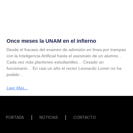
Once meses la UNAM en el infierno
Desde el fracaso del examen de admisión en línea por trampas
con la Inteligencia Artificial hasta el asesinato de un alumno…
Cada vez más plantones estudiantiles… Cesado un
funcionario… En casi un año el rector Leonardo Lomeí no ha
podido…
Leer Más...
PORTADA
NOTICIAS
CONTACTO