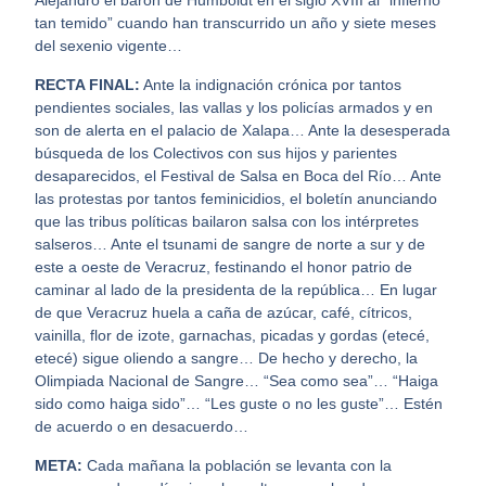
Alejandro el barón de Humboldt en el siglo XVIII al “infierno
tan temido” cuando han transcurrido un año y siete meses
del sexenio vigente…
RECTA FINAL:
Ante la indignación crónica por tantos
pendientes sociales, las vallas y los policías armados y en
son de alerta en el palacio de Xalapa… Ante la desesperada
búsqueda de los Colectivos con sus hijos y parientes
desaparecidos, el Festival de Salsa en Boca del Río… Ante
las protestas por tantos feminicidios, el boletín anunciando
que las tribus políticas bailaron salsa con los intérpretes
salseros… Ante el tsunami de sangre de norte a sur y de
este a oeste de Veracruz, festinando el honor patrio de
caminar al lado de la presidenta de la república… En lugar
de que Veracruz huela a caña de azúcar, café, cítricos,
vainilla, flor de izote, garnachas, picadas y gordas (etecé,
etecé) sigue oliendo a sangre… De hecho y derecho, la
Olimpiada Nacional de Sangre… “Sea como sea”… “Haiga
sido como haiga sido”… “Les guste o no les guste”… Estén
de acuerdo o en desacuerdo…
META:
Cada mañana la población se levanta con la