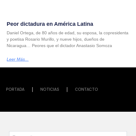
Peor dictadura en América Latina
Daniel Ortega, de 80 años de edad, su esposa, la copresidenta
y poetisa Rosario Murillo, y nueve hijos, dueños de
Nicaragua… Peores que el dictador Anastasio Somoza
Leer Más...
PORTADA
NOTICIAS
CONTACTO