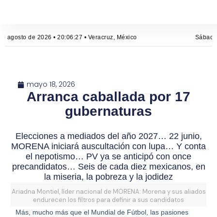
e agosto de 2026 • 20:06:28 • Veracruz, México
Sábado,
mayo 18, 2026
Arranca caballada por 17
gubernaturas
Elecciones a mediados del año 2027… 22 junio,
MORENA iniciará auscultación con lupa… Y conta
el nepotismo… PV ya se anticipó con once
precandidatos… Seis de cada diez mexicanos, en
la miseria, la pobreza y la jodidez
Ariadna Montiel, líder nacional de MORENA: Morena y sus aliados
endurecen los filtros para definir a sus candidatos
Más, mucho más que el Mundial de Fútbol, las pasiones