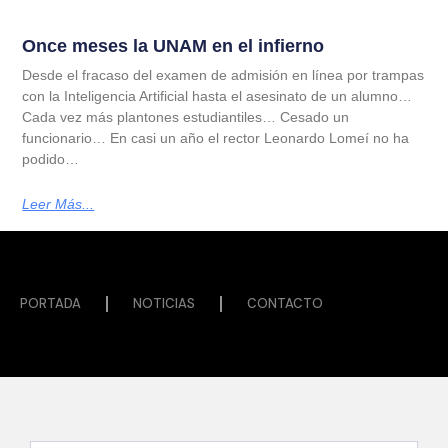
Once meses la UNAM en el infierno
Desde el fracaso del examen de admisión en línea por trampas
con la Inteligencia Artificial hasta el asesinato de un alumno…
Cada vez más plantones estudiantiles… Cesado un
funcionario… En casi un año el rector Leonardo Lomeí no ha
podido…
Leer Más...
PORTADA
NOTICIAS
CONTACTO