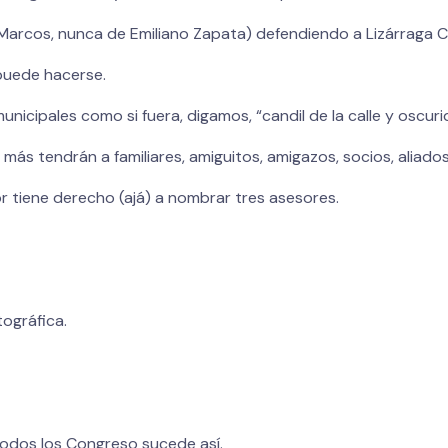
e Marcos, nunca de Emiliano Zapata) defendiendo a Lizárraga 
puede hacerse.
unicipales como si fuera, digamos, “candil de la calle y oscur
más tendrán a familiares, amiguitos, amigazos, socios, aliado
or tiene derecho (ajá) a nombrar tres asesores.
tográfica.
todos los Congreso sucede así.