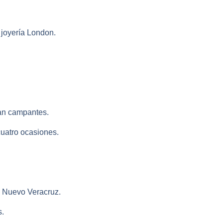
 joyería London.
tan campantes.
cuatro ocasiones.
to Nuevo Veracruz.
s.