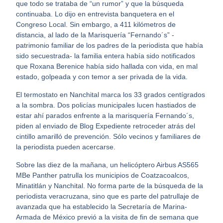
que todo se trataba de “un rumor” y que la búsqueda
continuaba. Lo dijo en entrevista banquetera en el
Congreso Local. Sin embargo, a 411 kilómetros de
distancia, al lado de la Marisquería “Fernando´s” -
patrimonio familiar de los padres de la periodista que había
sido secuestrada- la familia entera había sido notificados
que Roxana Berenice había sido hallada con vida, en mal
estado, golpeada y con temor a ser privada de la vida.
El termostato en Nanchital marca los 33 grados centígrados
a la sombra. Dos policías municipales lucen hastiados de
estar ahí parados enfrente a la marisquería Fernando´s,
piden al enviado de Blog Expediente retroceder atrás del
cintillo amarilló de prevención. Sólo vecinos y familiares de
la periodista pueden acercarse.
Sobre las diez de la mañana, un helicóptero Airbus AS565
MBe Panther patrulla los municipios de Coatzacoalcos,
Minatitlán y Nanchital. No forma parte de la búsqueda de la
periodista veracruzana, sino que es parte del patrullaje de
avanzada que ha establecido la Secretaría de Marina-
Armada de México previó a la visita de fin de semana que