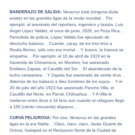
BANDERAZO DE SALIDA:
Veracruz está (ninguna duda
existe) en las grandes ligas de la moda mundial… Por
ejemplo: el asesinato del reportero, ingeniero y taxista, Luis
Ángel López Valdés, el once de junio, 2026, en Poza Rica…
Periodista de policía, López Valdés fue ejecutado de
dieciocho balazos… Cuando, caray, de los tres tiros a
Rosita Alvírez, sólo uno era mortal… Y, bueno, la historia se
empalma… Por ejemplo: el 10 de abril de 1919 en la
hacienda de Chinameca, en Morelos, fue asesinado
Emiliano Zapata, el Caudillo del Sur… El abanderado de la
lucha campesina… Y Zapata fue asesinado de veinte tiros…
Además de los balazos a diez hombres de los suyos… Y el
20 de julio del año 1923 fue asesinado Pancho Villa, el
Caudillo del Norte, en Parral, Chihuahua… Y A Villa le
metieron entre doce a 16 tiros aun cuando el rafagueo llegó
a 150 (ciento cincuenta) disparos…
CURVA PELIGROSA:
Por eso, Veracruz en las grandes
ligas en la era Nahle… Claro, claro, claro, Javier Duarte de
Ochoa, huésped en el Reclusorio Norte de la Ciudad de