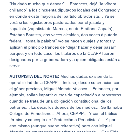
“Ha dado mucho que desear”… Entonces, dejó “la víbora
chillando” a los cincuenta diputados locales del Congreso y
en donde existe mayoría del partido obradorista… Ya se
verá si los legisladores pastoreados por el jesuita y
zapatista (zapatista de Marcos, no de Emiliano Zapata),
Esteban Bautista, dos veces alcaldes, dos veces diputado
federal, “toma la palabra” y/o se hacen guajes y tontos y
aplican el principio francés de “dejar hacer y dejar pasar”
porque, y en todo caso, los titulares de la CEAPP fueron
designados por la gobernadora y a quien obligados están a
servir…
AUTOPISTA DEL NORTE:
Muchas dudas existen de la
operabilidad de la CEAPP… Incluso, desde su creación con
el góber precioso, Miguel Alemán Velasco… Entonces, por
ejemplo, solían impartir cursos de capacitación a reporteros
cuando se trata de una obligación constitucional de los
patrones… Es decir, los dueños de los medios… Se llamaba
Colegio de Periodismo… Ahora, CEAPP… Y con el bíblico
término y concepto de “Protección a Periodistas”… Y por
eso mismo (aunque suene reiterativo) pero con Miguel