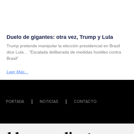
Duelo de gigantes: otra vez, Trump y Lula
Trump pretende manipular la elección presidencial en Brasil
dice Lula… “Escalada deliberada de medidas hostiles contra
Brasil”
Leer Más...
PORTADA
NOTICIAS
CONTACTO