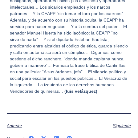
hostigados, operadores físicos (los asesinos) y operadores
intelectuales… Los sicarios empleados y los narcos
patrones… Y la CEAPP “sin tomar el toro por los cuernos”…
Además, y de acuerdo con su historia oculta, la CEAPP ha
servido para hacer negocios… Y a la sombra del poder… El
senador Manuel Huerta ha sido lacónico: la CEAPP “no
sirve de nada”… Y si el diputado Esteban Bautista,
predicando entre alcaldes el código de ética, guarda silencio
y calla en automático será un cómplice… Digamos, como
sostiene el dicho ranchero, “donde manda capitana nunca
gobierna marinero”… Famosa la frase bíblica de Cantinflas
en una película: “A sus órdenes, jefa”… El silencio político y
social para escalar en los puestos públicos… El Veracruz de
la izquierda… La izquierda de los derechos humanos…
Vendedores de quimeras…
(luis velázquez)
Anterior
Siguiente