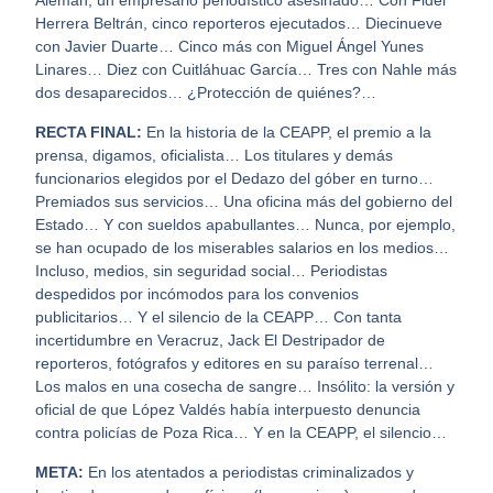
Alemán, un empresario periodístico asesinado… Con Fidel
Herrera Beltrán, cinco reporteros ejecutados… Diecinueve
con Javier Duarte… Cinco más con Miguel Ángel Yunes
Linares… Diez con Cuitláhuac García… Tres con Nahle más
dos desaparecidos… ¿Protección de quiénes?…
RECTA FINAL:
En la historia de la CEAPP, el premio a la
prensa, digamos, oficialista… Los titulares y demás
funcionarios elegidos por el Dedazo del góber en turno…
Premiados sus servicios… Una oficina más del gobierno del
Estado… Y con sueldos apabullantes… Nunca, por ejemplo,
se han ocupado de los miserables salarios en los medios…
Incluso, medios, sin seguridad social… Periodistas
despedidos por incómodos para los convenios
publicitarios… Y el silencio de la CEAPP… Con tanta
incertidumbre en Veracruz, Jack El Destripador de
reporteros, fotógrafos y editores en su paraíso terrenal…
Los malos en una cosecha de sangre… Insólito: la versión y
oficial de que López Valdés había interpuesto denuncia
contra policías de Poza Rica… Y en la CEAPP, el silencio…
META:
En los atentados a periodistas criminalizados y