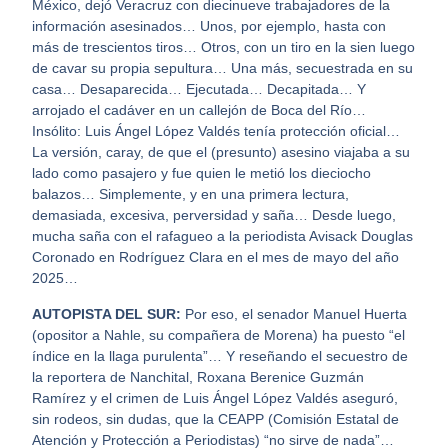
México, dejó Veracruz con diecinueve trabajadores de la
información asesinados… Unos, por ejemplo, hasta con
más de trescientos tiros… Otros, con un tiro en la sien luego
de cavar su propia sepultura… Una más, secuestrada en su
casa… Desaparecida… Ejecutada… Decapitada… Y
arrojado el cadáver en un callejón de Boca del Río…
Insólito: Luis Ángel López Valdés tenía protección oficial…
La versión, caray, de que el (presunto) asesino viajaba a su
lado como pasajero y fue quien le metió los dieciocho
balazos… Simplemente, y en una primera lectura,
demasiada, excesiva, perversidad y saña… Desde luego,
mucha saña con el rafagueo a la periodista Avisack Douglas
Coronado en Rodríguez Clara en el mes de mayo del año
2025…
AUTOPISTA DEL SUR:
Por eso, el senador Manuel Huerta
(opositor a Nahle, su compañera de Morena) ha puesto “el
índice en la llaga purulenta”… Y reseñando el secuestro de
la reportera de Nanchital, Roxana Berenice Guzmán
Ramírez y el crimen de Luis Ángel López Valdés aseguró,
sin rodeos, sin dudas, que la CEAPP (Comisión Estatal de
Atención y Protección a Periodistas) “no sirve de nada”…