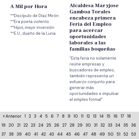
Alcaldesa Maryjose
A Mil por Hora
Gamboa Torales
**Discípulo de Díaz Mirón
encabeza primera
**Era poeta violento
Feria del Empleo
**Hijos, mejor inversión
para acercar
oportunidades
laborales a las
familias boqueñas
“Esta feria no solamente
reúne empresas y
buscadores de empleo,
también representa un
esfuerzo conjunto para
generar más
oportunidades e impulsar
el empleo formal"
Anterior
1
2
3
4
5
6
7
8
9
10
11
12
13
14
15
16
17
18
19
20
21
22
23
24
25
26
27
28
29
30
31
32
33
34
35
36
37
38
39
40
41
42
43
44
45
46
47
48
49
50
51
52
53