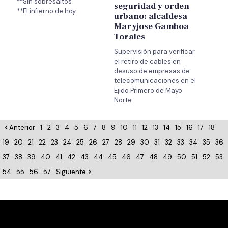
**Sin sobresaltos
seguridad y orden
urbano: alcaldesa
Maryjose Gamboa
Torales
Supervisión para verificar
el retiro de cables en
desuso de empresas de
telecomunicaciones en el
Ejido Primero de Mayo
Norte
Anterior
1
2
3
4
5
6
7
8
9
10
11
12
13
14
15
16
17
18
19
20
21
22
23
24
25
26
27
28
29
30
31
32
33
34
35
36
37
38
39
40
41
42
43
44
45
46
47
48
49
50
51
52
53
54
55
56
57
Siguiente