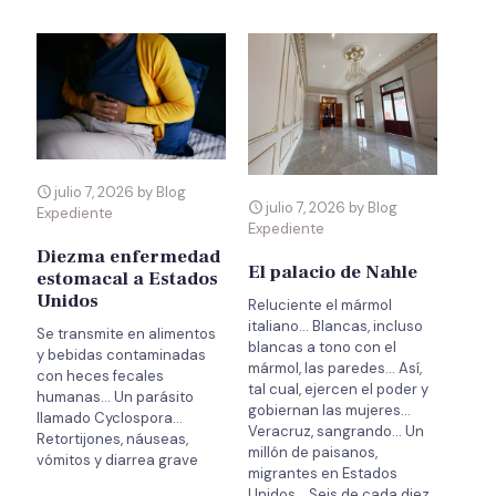
julio 7, 2026 by Blog
julio 7, 2026 by Blog
Expediente
Expediente
Diezma enfermedad
El palacio de Nahle
estomacal a Estados
Unidos
Reluciente el mármol
italiano… Blancas, incluso
Se transmite en alimentos
blancas a tono con el
y bebidas contaminadas
mármol, las paredes… Así,
con heces fecales
tal cual, ejercen el poder y
humanas… Un parásito
gobiernan las mujeres…
llamado Cyclospora…
Veracruz, sangrando… Un
Retortijones, náuseas,
millón de paisanos,
vómitos y diarrea grave
migrantes en Estados
Unidos… Seis de cada diez