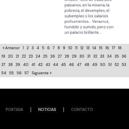
paisanos, en la miseria, la
pobreza, el desempleo, el
subempleo y los salarios
pichurrientos… Veracruz,
hundido y sumido, pero con
un palacio brillante…
Anterior
1
2
3
4
5
6
7
8
9
10
11
12
13
14
15
16
17
18
19
20
21
22
23
24
25
26
27
28
29
30
31
32
33
34
35
36
37
38
39
40
41
42
43
44
45
46
47
48
49
50
51
52
53
54
55
56
57
Siguiente
PORTADA
NOTICIAS
CONTACTO