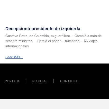
Decepcionó presidente de izquierda
Gustavo Petro, de Colombia, exguerrillero… Cambió a más de
sesenta ministros… Ejerció el poder… tuiteando… 65 viajes
internacionales
Leer Más...
PORTADA
NOTICIAS
CONTACTO